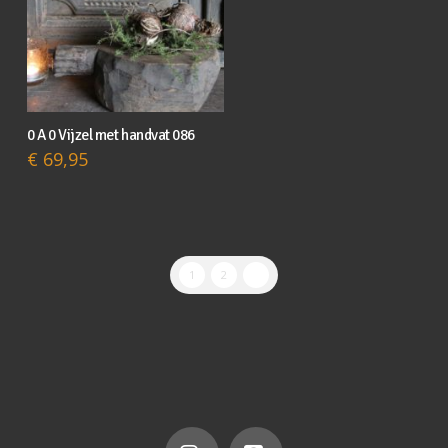
0 A 0 Vijzel met handvat 086
€
69,95
1
2
3