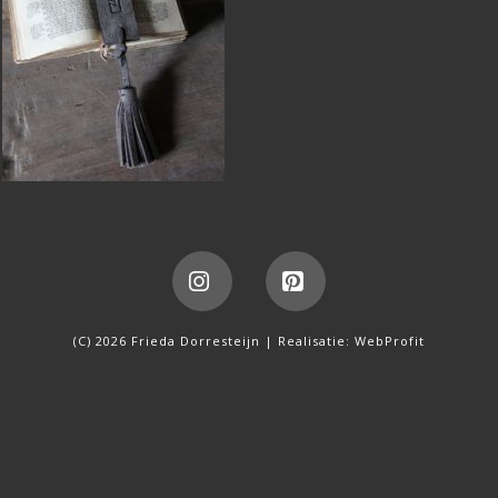
Instagram
Pinterest
(C) 2026 Frieda Dorresteijn | Realisatie:
WebProfit