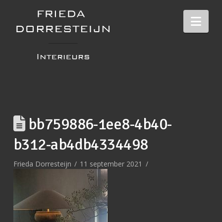
Nav
bb759886-1ee8-4b40-
b312-ab4db4334498
Frieda Dorresteijn
11 september 2021