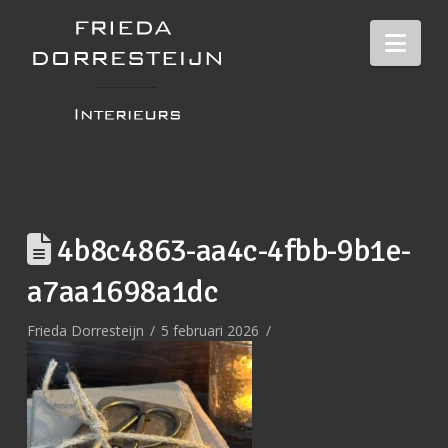
Nav
4b8c4863-aa4c-4fbb-9b1e-
a7aa1698a1dc
Frieda Dorresteijn
5 februari 2026