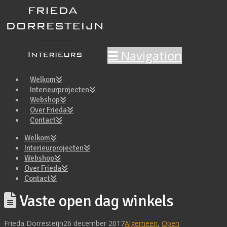
Navigation
Welkom
Interieurprojecten
Webshop
Over Frieda
Contact
Welkom
Interieurprojecten
Webshop
Over Frieda
Contact
Vaste open dag winkels
Frieda Dorresteijn
26 december 2017
Algemeen
,
Open