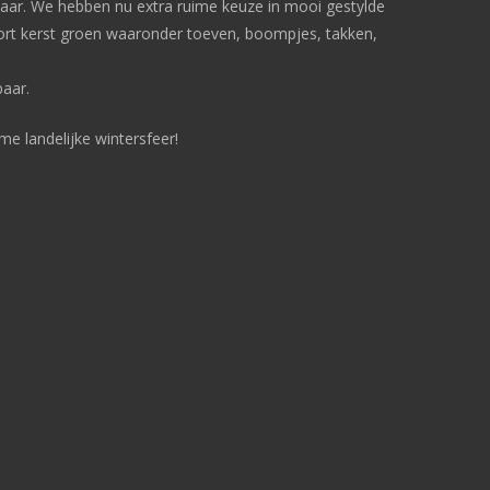
 jaar. We hebben nu extra ruime keuze in mooi gestylde
ort kerst groen waaronder toeven, boompjes, takken,
baar.
e landelijke wintersfeer!