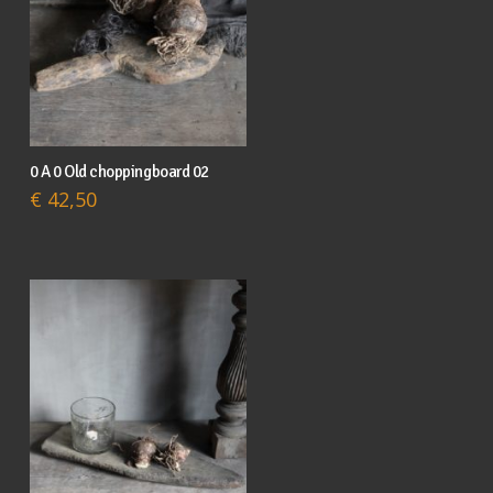
0 A 0 Old choppingboard 02
€
42,50