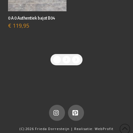
0 A 0 Authentiek bajot B04
€
119,95
1
2
3
Instagram
Pinterest
(C) 2026 Frieda Dorresteijn | Realisatie:
WebProfit