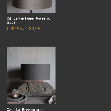
productpagina
Cilinderkap Taupe Fluweel op
Dit
taupe
product
Prijsklasse:
€
39,95
€
89,95
-
€ 39,95
heeft
tot
meerdere
€ 89,95
variaties.
Deze
optie
kan
gekozen
worden
op
de
productpagina
Ovale kap Bever op taupe