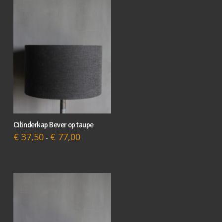
Cilinderkap Bever op taupe
Dit
Prijsklasse:
€
37,50
€
77,00
-
product
€ 37,50
tot
heeft
€ 77,00
meerdere
variaties.
Deze
optie
kan