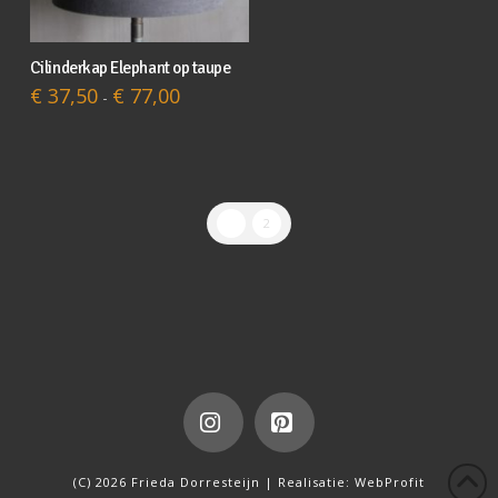
productpagina
Cilinderkap Elephant op taupe
Dit
Prijsklasse:
€
37,50
€
77,00
-
product
€ 37,50
tot
heeft
€ 77,00
meerdere
variaties.
Deze
1
2
optie
kan
gekozen
worden
op
de
productpagina
Instagram
Pinterest
(C) 2026 Frieda Dorresteijn | Realisatie:
WebProfit