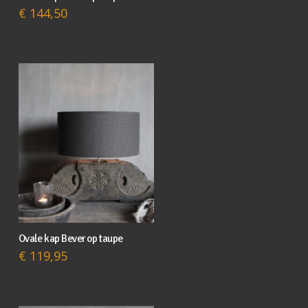
€
144,50
Ovale kap Bever op taupe
€
119,95