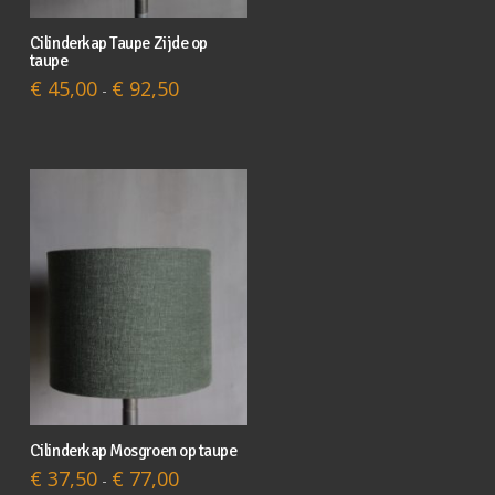
Cilinderkap Taupe Zijde op
Dit
taupe
product
Prijsklasse:
€
45,00
€
92,50
-
€ 45,00
heeft
tot
meerdere
€ 92,50
variaties.
Deze
optie
kan
gekozen
worden
op
de
productpagina
Cilinderkap Mosgroen op taupe
Dit
Prijsklasse:
€
37,50
€
77,00
-
product
€ 37,50