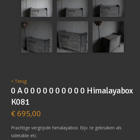
< Terug
0 A 0 0 0 0 0 0 0 0 0 0 Himalayabox
K081
€
695,00
Prachtige vergrijsde himalayabox. Bijv. te gebruiken als
sidetable etc.