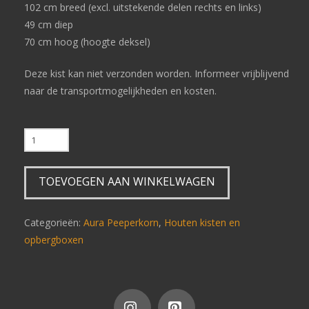
102 cm breed (excl. uitstekende delen rechts en links)
49 cm diep
70 cm hoog (hoogte deksel)
Deze kist kan niet verzonden worden. Informeer vrijblijvend
naar de transportmogelijkheden en kosten.
0
A
0
TOEVOEGEN AAN WINKELWAGEN
0
0
0
Categorieën:
Aura Peeperkorn
,
Houten kisten en
0
opbergboxen
0
0
0
0