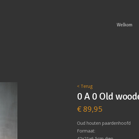
Welkom
< Terug
0 A 0 Old wood
€
89,95
Oud houten paardenhoofd
Formaat:
42x21x6,5cm diep