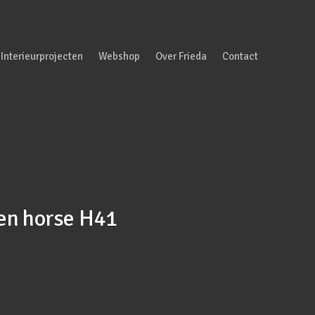
Interieurprojecten
Webshop
Over Frieda
Contact
en horse H41