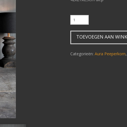
0
A
0
TOEVOEGEN AAN WIN
Old
wooden
horse
Categorieën:
Aura Peeperkorn
H41
aantal