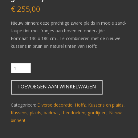
€
255,00
Nieuw binnen: deze prachtige zware plaids in mooie zand-
taupe tint met franjes aan boven en onderzijde.
Formaat 130 x 180 cm . Te combineren met de nieuwe
kussens in bruin en naturel tinten van Hoffz.
Plaid
Adya
Hoffz
TOEVOEGEN AAN WINKELWAGEN
(naturel
open
geweven)
Categorieën:
Diverse decoratie
,
Hoffz
,
Kussens en plaids
,
aantal
Kussens, plaids, badmat, theedoeken, gordijnen
,
Nieuw
binnen!