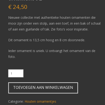
€
24,50
Nieuwe collectie met authentieke houten ornamenten die
mooi zijn onder een stolp, aan een toef, in een bak of schaal
of aan een guirlande of tak. Zie foto’s voor inspiratie.
Dit ornament is 13,5 cm hoog en 8 cm doorsnede.
Ieder ornament is uniek. U ontvangt het ornament van de
foto.
0
A
A
TOEVOEGEN AAN WINKELWAGEN
A
Z
Authentiek
Categorie:
Houten ornamentjes