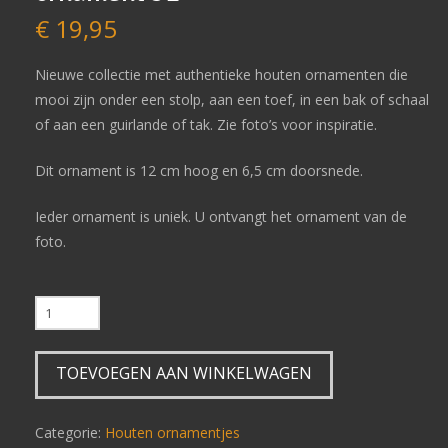
€
19,95
Nieuwe collectie met authentieke houten ornamenten die
mooi zijn onder een stolp, aan een toef, in een bak of schaal
of aan een guirlande of tak. Zie foto’s voor inspiratie.
Dit ornament is 12 cm hoog en 6,5 cm doorsnede.
Ieder ornament is uniek. U ontvangt het ornament van de
foto.
0
A
A
TOEVOEGEN AAN WINKELWAGEN
A
Z
Authentiek
Categorie:
Houten ornamentjes