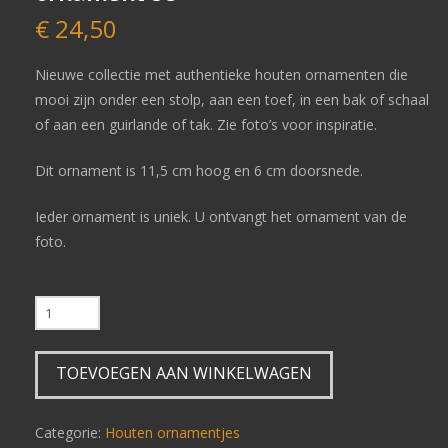
€
24,50
Nieuwe collectie met authentieke houten ornamenten die
mooi zijn onder een stolp, aan een toef, in een bak of schaal
of aan een guirlande of tak. Zie foto’s voor inspiratie.
Dit ornament is 11,5 cm hoog en 6 cm doorsnede.
Ieder ornament is uniek. U ontvangt het ornament van de
foto.
0
A
A
TOEVOEGEN AAN WINKELWAGEN
A
Z
Authentiek
Categorie:
Houten ornamentjes