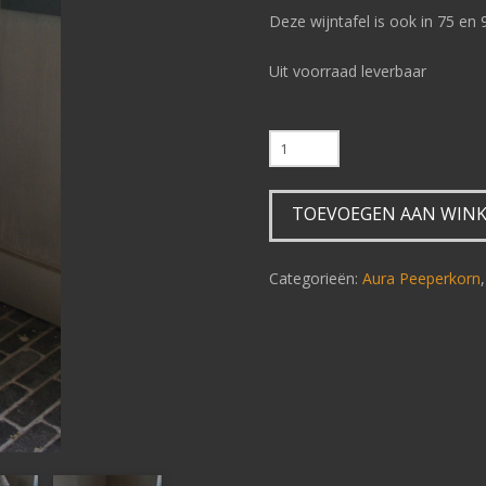
Deze wijntafel is ook in 75 en 
Uit voorraad leverbaar
Wijntafel
Aura
Peeperkorn
TOEVOEGEN AAN WIN
65
cm
aantal
Categorieën:
Aura Peeperkorn