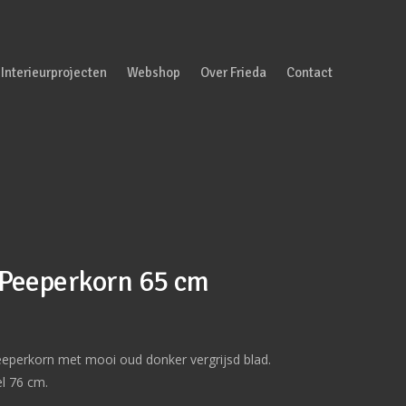
Interieurprojecten
Webshop
Over Frieda
Contact
 Peeperkorn 65 cm
eeperkorn met mooi oud donker vergrijsd blad.
l 76 cm.