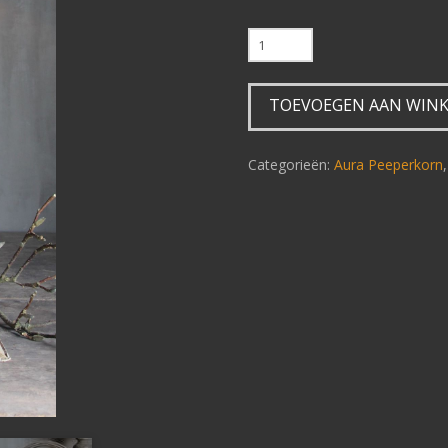
Authentieke
mand
M17
TOEVOEGEN AAN WIN
aantal
Categorieën:
Aura Peeperkorn