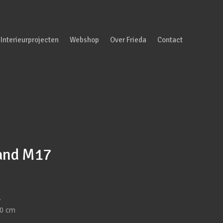
Interieurprojecten
Webshop
Over Frieda
Contact
and M17
.
50 cm