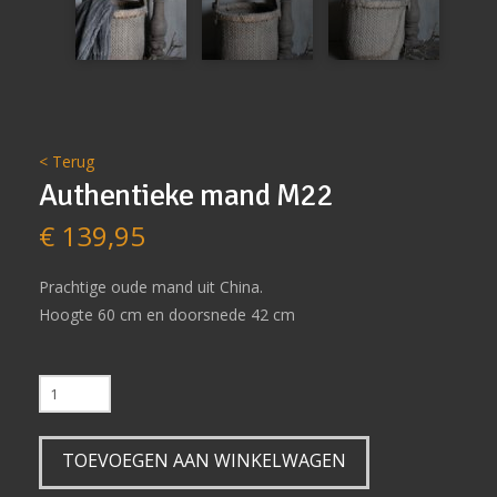
< Terug
Authentieke mand M22
€
139,95
Prachtige oude mand uit China.
Hoogte 60 cm en doorsnede 42 cm
Authentieke
mand
M22
TOEVOEGEN AAN WINKELWAGEN
aantal