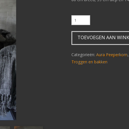
Authentieke
trog
XL
TOEVOEGEN AAN WIN
F46
aantal
Categorieën:
Aura Peeperkorn
Troggen en bakken