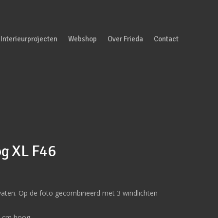
Interieurprojecten
Webshop
Over Frieda
Contact
og XL F46
aten. Op de foto gecombineerd met 3 windlichten
4 cm hoog