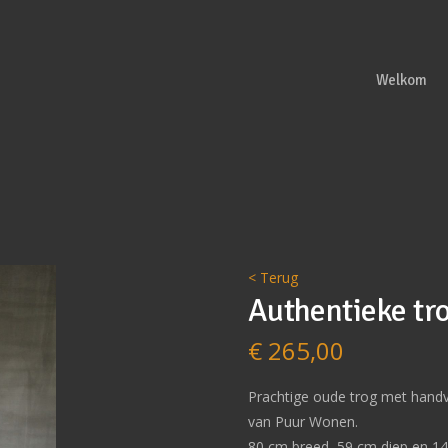
Welkom
< Terug
Authentieke tr
€
265,00
Prachtige oude trog met handv
van Puur Wonen.
80 cm breed, 59 cm diep en 1