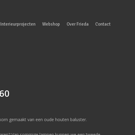
Interieurprojecten
Webshop
Over Frieda
Contact
L60
korn gemaakt van een oude houten baluster.
plaren? Van sommige lampen kunnen we een tweede