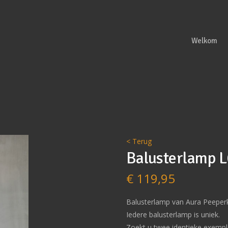
Welkom
< Terug
Balusterlamp 
€
119,95
Balusterlamp van Aura Peeper
Iedere balusterlamp is uniek.
Zoekt u twee identieke exem