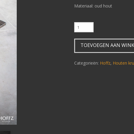
Materiaal: oud hout
Bankje
Veda
Hoffz
TOEVOEGEN AAN WIN
100
cm
aantal
Categorieën:
Hoffz
,
Houten kru