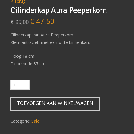
< Terug
Cilinderkap Aura Peeperkorn
€
47,50
Oorspronkelijke
Huidige
€
95,00
prijs
prijs
was:
is:
€ 95,00.
€ 47,50.
Cilinderkap van Aura Peeperkorn
Kleur antraciet, met een witte binnenkant
Hoog 18 cm
Doorsnede 35 cm
Cilinderkap
Aura
Peeperkorn
TOEVOEGEN AAN WINKELWAGEN
aantal
Categorie:
Sale