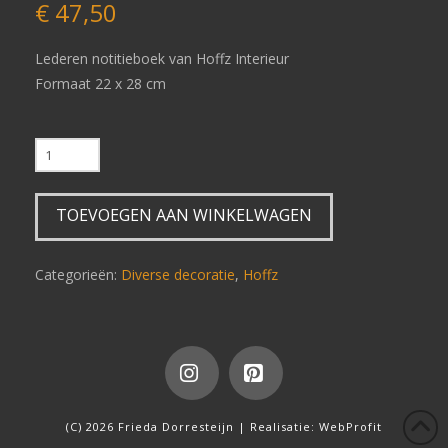
€
47,50
Lederen notitieboek van Hoffz Interieur
Formaat 22 x 28 cm
Hoffz
boek
leer
TOEVOEGEN AAN WINKELWAGEN
maat
L
aantal
Categorieën:
Diverse decoratie
,
Hoffz
Instagram
Pinterest
(C) 2026 Frieda Dorresteijn | Realisatie:
WebProfit