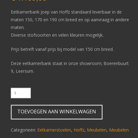
Eetkamerbank Joep van Hoffz standaard leverbaar in de
maten 150, 170 en 190 cm breed en op aanvraag in andere
maten.
Diverse stofsoorten en velen kleuren mogelijk.
Prijs betreft vanaf prijs bij model van 150 cm breed.
Deze eetkamerbank staat in onze showroom; Boerenbuurt
9, Leersum.
0
Hoffz
eetkamerbank
TOEVOEGEN AAN WINKELWAGEN
Joep
aantal
Categorieën:
Eetkamerstoelen
,
Hoffz
,
Meubelen
,
Meubelen