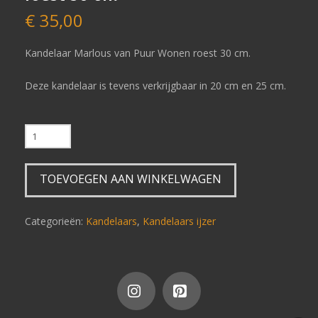
€
35,00
Kandelaar Marlous van Puur Wonen roest 30 cm.
Deze kandelaar is tevens verkrijgbaar in 20 cm en 25 cm.
kandelaar
Marlous
Puur
TOEVOEGEN AAN WINKELWAGEN
Wonen
roest
30
Categorieën:
Kandelaars
,
Kandelaars ijzer
cm
aantal