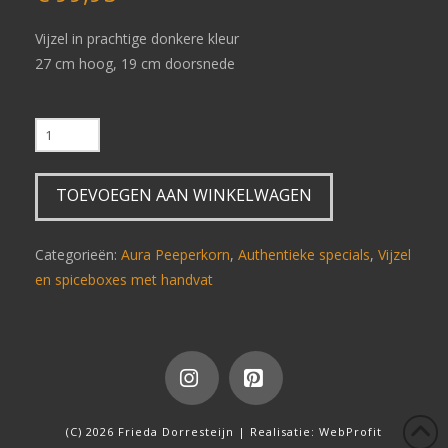
Vijzel in prachtige donkere kleur
27 cm hoog, 19 cm doorsnede
Kleine
vijzel
V57
TOEVOEGEN AAN WINKELWAGEN
(links
afgebeeld)
aantal
Categorieën:
Aura Peeperkorn
,
Authentieke specials
,
Vijzel
en spiceboxes met handvat
Instagram
Pinterest
(C) 2026 Frieda Dorresteijn | Realisatie:
WebProfit