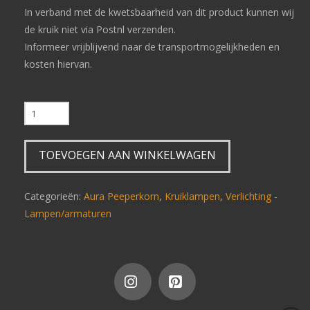
In verband met de kwetsbaarheid van dit product kunnen wij
de kruik niet via Postnl verzenden.
Informeer vrijblijvend naar de transportmogelijkheden en
kosten hiervan.
Kruiklamp
Aura
Peeperkorn
TOEVOEGEN AAN WINKELWAGEN
maat
M
L86
Categorieën:
Aura Peeperkorn
,
Kruiklampen
,
Verlichting -
aantal
Lampen/armaturen