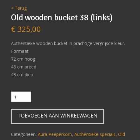
< Terug
Old wooden bucket 38 (links)
€
325,00
Authentieke wooden bucket in prachtige vergrijsde kleur.
Formaat
72 cm hoog
48 cm breed
43 cm diep
Old
wooden
bucket
TOEVOEGEN AAN WINKELWAGEN
38
(links)
aantal
Categorieën:
Aura Peeperkorn
,
Authentieke specials
,
Old