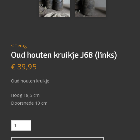
< Terug
Oud houten kruikje J68 (links)
€
39,95
Oud houten kruikje
Hoog 18,5 cm
Doorsnede 10 cm
Oud
houten
kruikje