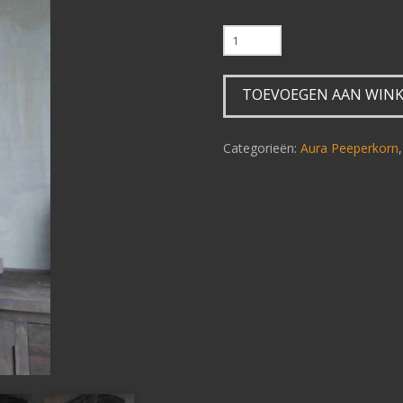
Spiegel
met
kuif
TOEVOEGEN AAN WIN
grey-
brown
aantal
Categorieën:
Aura Peeperkorn