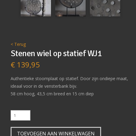
< Terug
Stenen wiel op statief WJ1
€
139,95
Authentieke stoomplaat op statief. Door zijn ondiepe maat,
ideaal voor in de vensterbank bijv.
58 cm hoog, 43,5 cm breed en 15 cm diep
Stenen
wiel
op
TOEVOEGEN AAN WINKELWAGEN