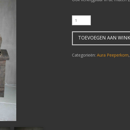
TV
dressoir
Old
TOEVOEGEN AAN WIN
Farm
180
cm
Categorieën:
Aura Peeperkorn
aantal