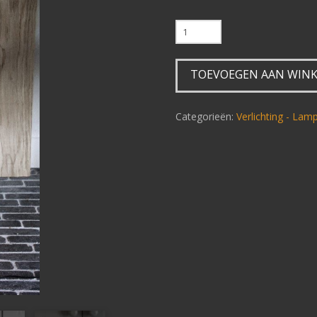
Vloerlamp
Sirmione
antraciet
TOEVOEGEN AAN WIN
aantal
Categorieën:
Verlichting - La