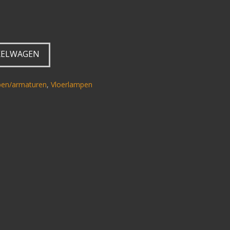
KELWAGEN
mpen/armaturen
,
Vloerlampen