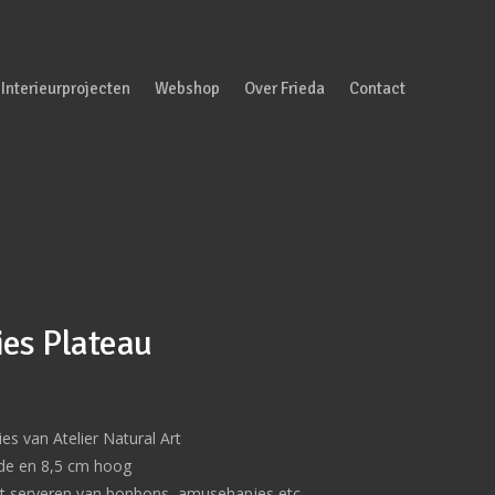
Interieurprojecten
Webshop
Over Frieda
Contact
ies Plateau
ies van Atelier Natural Art
de en 8,5 cm hoog
het serveren van bonbons, amusehapjes etc.