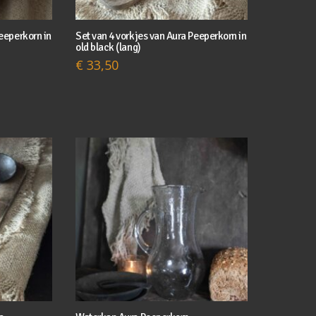
Peeperkorn in
Set van 4 vorkjes van Aura Peeperkorn in
old black (lang)
€
33,50