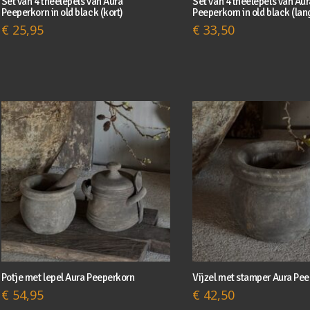
Set van 4 theelepels van Aura
Set van 4 theelepels van Aur
Peeperkorn in old black (kort)
Peeperkorn in old black (lan
€
25,95
€
33,50
Potje met lepel Aura Peeperkorn
Vijzel met stamper Aura Pe
€
54,95
€
42,50