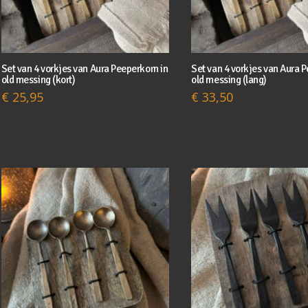
Set van 4 vorkjes van Aura Peeperkorn in
Set van 4 vorkjes van Aura 
old messing (kort)
old messing (lang)
€
25,95
€
33,50