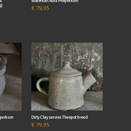
a
Waterkan Aura Peeperkorn
g)
€
79,95
eperkorn
Dirty Clay servies Theepot breed
€
79,95