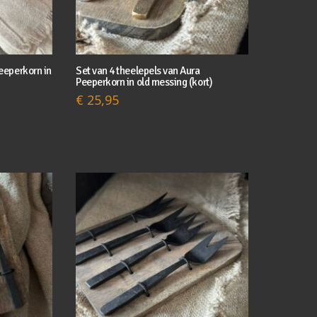
Peeperkorn in
Set van 4 theelepels van Aura
Peeperkorn in old messing (kort)
€
25,95