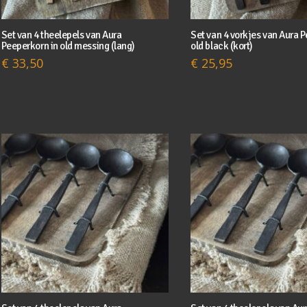
Set van 4 theelepels van Aura
Set van 4 vorkjes van Aura 
Peeperkorn in old messing (lang)
old black (kort)
€
33,50
€
25,95