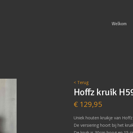
Welkom
< Terug
Hoffz kruik H5
€
129,95
Uniek houten kruikje van Hoffz
De versiering hoort bij het kruik
De kruik is 30cm hoog en 15 