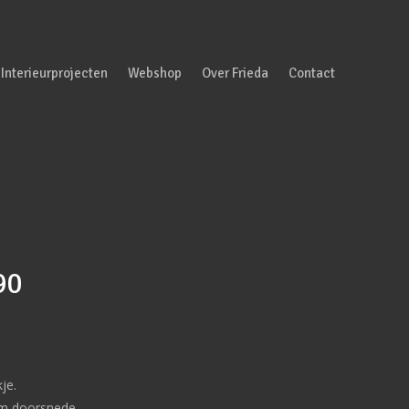
Interieurprojecten
Webshop
Over Frieda
Contact
90
je.
cm doorsnede