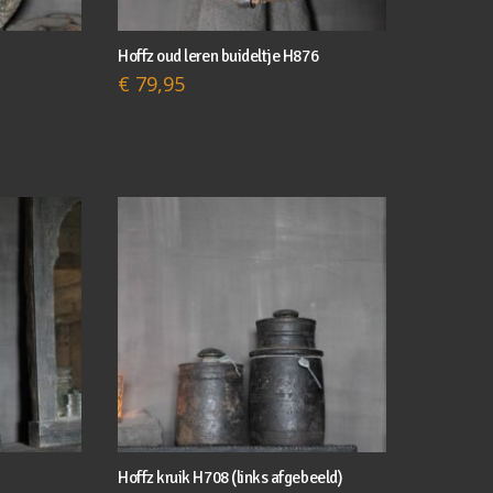
Hoffz oud leren buideltje H876
€
79,95
Hoffz kruik H708 (links afgebeeld)