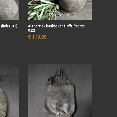
 (links 013)
Authentiek kruikje van Hoffz (rechts
012)
€
119,95