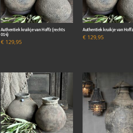
Authentiek kruikje van Hoffz (rechts
Authentiek kruikje van Hoffz
014)
€
129,95
€
129,95