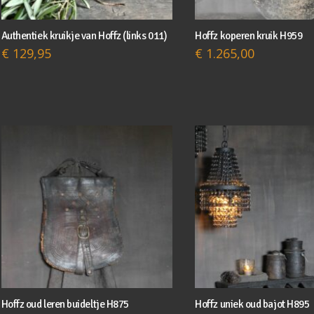
Authentiek kruikje van Hoffz (links 011)
Hoffz koperen kruik H959
€
129,95
€
1.265,00
Hoffz oud leren buideltje H875
Hoffz uniek oud bajot H895