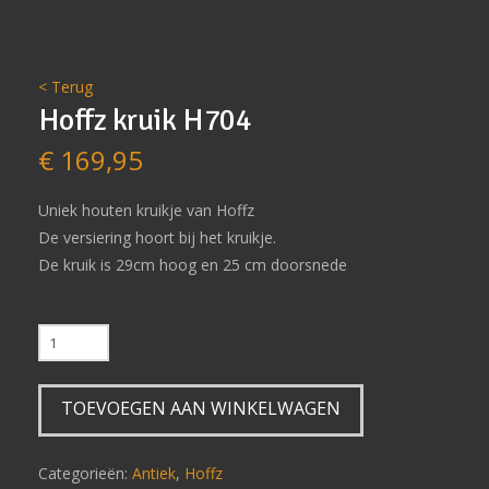
< Terug
Hoffz kruik H704
€
169,95
Uniek houten kruikje van Hoffz
De versiering hoort bij het kruikje.
De kruik is 29cm hoog en 25 cm doorsnede
Hoffz
kruik
H704
TOEVOEGEN AAN WINKELWAGEN
aantal
Categorieën:
Antiek
,
Hoffz