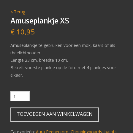
< Terug
Amuseplankje XS
€
10,95
Amuseplankje te gebruiken voor een mok, kaars of als
theelichthouder.
Lengte 23 cm, breedte 10 cm.
Betreft voorste plankje op de foto met 4 plankjes voor
elkaar.
Amuseplankje
XS
aantal
TOEVOEGEN AAN WINKELWAGEN
Categorieën:
Aura Peeperkorn
,
Choppingboards, bajots,